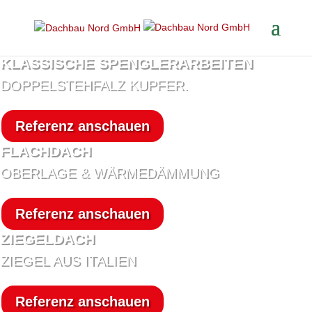
KLASSISCHE SPENGLERARBEITEN
DOPPELSTEHFALZ KUPFER.
Referenz anschauen
FLACHDACH
OBERLAGE & WÄRMEDÄMMUNG
Referenz anschauen
ZIEGELDACH
ZIEGEL AUS ITALIEN
Referenz anschauen